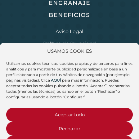
ENGRANAJE
BENEFICIOS
Aviso Legal
Política de Privacidad
USAMOS COOKIES
Política de Cookies
Utilizamos cookies técnicas, cookies propias y de terceros para fines
Condiciones Generales de Contratación
analíticos y para mostrarte publicidad personalizada en base a un
perfil elaborado a partir de tus hábitos de navegación (por ejemplo,
Derecho de Desistimiento
páginas visitadas). Clica
AQUÍ
para más información. Puedes
aceptar todas las cookies pulsando el botón “Aceptar”, rechazarlas
todas (menos las técnicas) pulsando en el botón "Rechazar" o
configurarlas usando el botón “Configurar”.
Aceptar todo
Rechazar